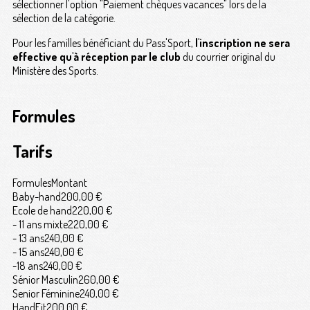
sélectionner l'option "Paiement chèques vacances" lors de la
sélection de la catégorie.
Pour les familles bénéficiant du Pass'Sport,
l'inscription ne sera
effective
qu'à réception par le club
du courrier original du
Ministère des Sports.
Formules
Tarifs
Formules
Montant
Baby-hand
200,00 €
Ecole de hand
220,00 €
- 11 ans mixte
220,00 €
- 13 ans
240,00 €
- 15 ans
240,00 €
-18 ans
240,00 €
Sénior Masculin
260,00 €
Senior Féminine
240,00 €
HandFit
200,00 €