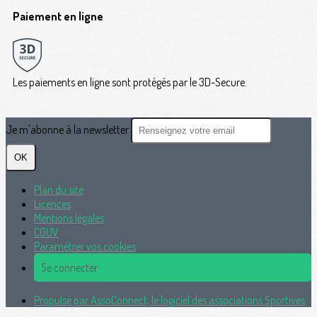
Paiement en ligne
Les paiements en ligne sont protégés par le 3D-Secure.
Je m'abonne à la newsletter
OK
Plan du site
Licences
Mentions légales
CGUV
Paramétrer vos cookies
Se connecter
Propulsé par AssoConnect, le logiciel des associations Sportives