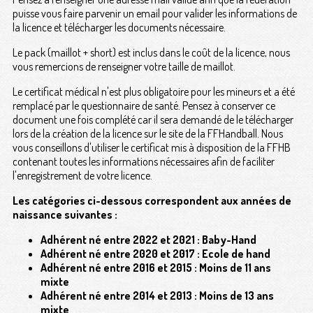
puisse vous faire parvenir un email pour valider les informations de
la licence et télécharger les documents nécessaire.
Le pack (maillot + short) est inclus dans le coût de la licence, nous
vous remercions de renseigner votre taille de maillot.
Le certificat médical n'est plus obligatoire pour les mineurs et a été
remplacé par le questionnaire de santé. Pensez à conserver ce
document une fois complété car il sera demandé de le télécharger
lors de la création de la licence sur le site de la FFHandball. Nous
vous conseillons d'utiliser le certificat mis à disposition de la FFHB
contenant toutes les informations nécessaires afin de faciliter
l'enregistrement de votre licence.
Les catégories ci-dessous correspondent aux années de
naissance suivantes :
Adhérent né entre 2022 et 2021 : Baby-Hand
Adhérent né entre 2020 et 2017 : Ecole de hand
Adhérent né entre 2016 et 2015 : Moins de 11 ans
mixte
Adhérent né entre 2014 et 2013 : Moins de 13 ans
mixte